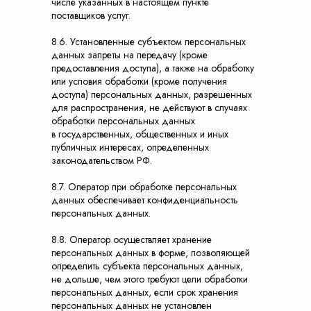
числе указанных в настоящем пункте
Эксклюзивный оператор хели-ски в Западной
поставщиков услуг.
Сибири.
8.6. Установленные субъектом персональных
данных запреты на передачу (кроме
Регионы хели-ски
предоставления доступа), а также на обработку
или условия обработки (кроме получения
Западная Сибирь
Приэльбрусье
доступа) персональных данных, разрешенных
Южный Байкал
Архыз
для распространения, не действуют в случаях
обработки персональных данных
в государственных, общественных и иных
Эксклюзивные направления
публичных интересах, определенных
Плато Путорана
законодательством РФ.
Камчатка
8.7. Оператор при обработке персональных
Алтай
данных обеспечивает конфиденциальность
персональных данных.
Северный Байкал
Чили
8.8. Оператор осуществляет хранение
персональных данных в форме, позволяющей
Мы в соц.сетях
определить субъекта персональных данных,
не дольше, чем этого требуют цели обработки
Telegram-канал
персональных данных, если срок хранения
ВКонтакте
персональных данных не установлен